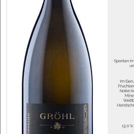
Spontan im
un
Im Geru
Fruchtar
Noten k
Miner
Weißb
Handschri
13,0 %