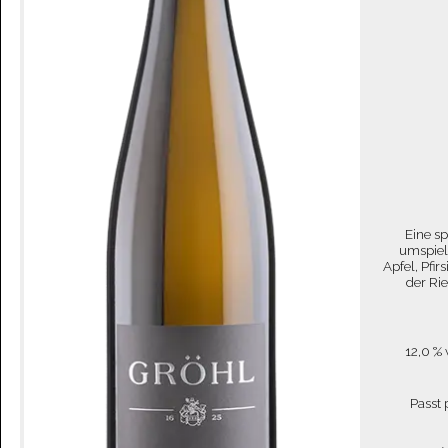
Eine s
umspiel
Apfel, Pfir
der Ri
12,0 % 
Passt 