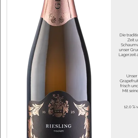
Die tradi
Zeit 
Schaumwe
unser Gru
Lagerzeit 
Unser 
Grapefrui
frisch un
Mit sein
12,0 % 