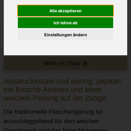
Alle akzeptieren
Ich lehne ab
Einstellungen ändern
Wein im Shop
Ausdrucksstark und würzig, gepaart
mit Brioche-Aromen und einer
weichen Perlung auf der Zunge.
Die traditionelle Flaschengärung ist
ausschlaggebend für den weichen
Geschmack und das feine Mousseux