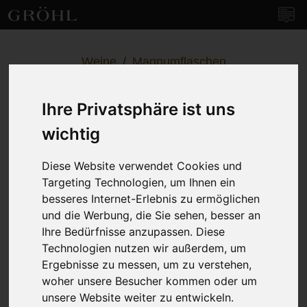
Weingut Gröhl
Navi
Weine
/
Magnumflaschen
Blanc de Blanc Sekt
Ihre Privatsphäre ist uns
Magnum - Traditionelle
wichtig
Flaschengärung –
brut nature
Diese Website verwendet Cookies und
Targeting Technologien, um Ihnen ein
besseres Internet-Erlebnis zu ermöglichen
und die Werbung, die Sie sehen, besser an
Ihre Bedürfnisse anzupassen. Diese
Technologien nutzen wir außerdem, um
Ergebnisse zu messen, um zu verstehen,
woher unsere Besucher kommen oder um
unsere Website weiter zu entwickeln.