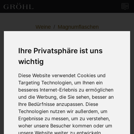
Weingut Gröhl
Navi
Weine
/
Magnumflaschen
Kranzberg
Dalheimer Cabernet Sauvignon &
Ihre Privatsphäre ist uns
Merlot - Magnum –
trocken
wichtig
Diese Website verwendet Cookies und
Targeting Technologien, um Ihnen ein
besseres Internet-Erlebnis zu ermöglichen
und die Werbung, die Sie sehen, besser an
Ihre Bedürfnisse anzupassen. Diese
Technologien nutzen wir außerdem, um
Ergebnisse zu messen, um zu verstehen,
woher unsere Besucher kommen oder um
unsere Website weiter zu entwickeln.