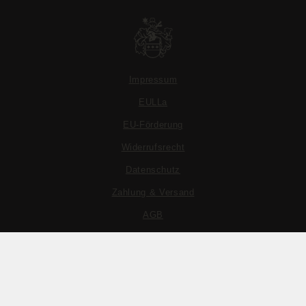
Impressum
EULLa
EU-Förderung
Widerrufsrecht
Datenschutz
Zahlung & Versand
AGB
© Weingut Eckehart und Johannes Gröhl
Realisation ROCHarte