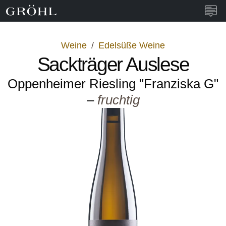
Weingut Gröhl
Navi
Weine
/
Edelsüße Weine
Sackträger Auslese
Oppenheimer Riesling "Franziska G"
–
fruchtig