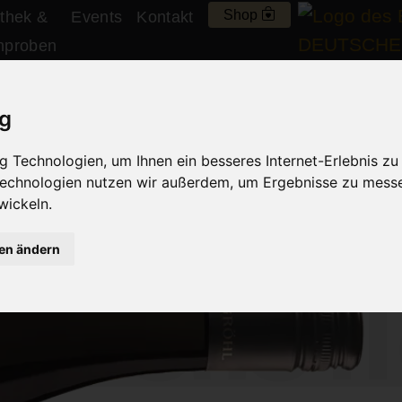
Shop
thek &
Events
Kontakt
nproben
Cuvée Rot
ig
 Technologien, um Ihnen ein besseres Internet-Erlebnis zu
 Technologien nutzen wir außerdem, um Ergebnisse zu mess
wickeln.
Jubi
gen ändern