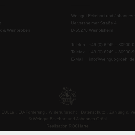
Weingut Eckehart und Johannes 
t
Uelversheimer Straße 4
ek & Weinproben
D-55278 Weinolsheim
Telefon
+49 (0) 6249 – 80900-0
Telefax
+49 (0) 6249 – 80900-9
E-Mail
info@weingut-groehl.de
EULLa
EU-Förderung
Widerrufsrecht
Datenschutz
Zahlung & V
© Weingut Eckehart und Johannes Gröhl
Realisation ROCHarte