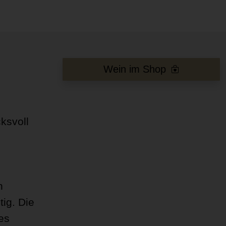
Wein im Shop
ksvoll
n
ig. Die
es