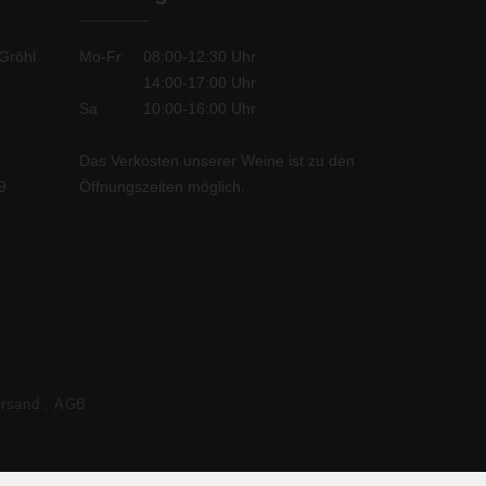
Gröhl
Mo-Fr
08:00-12:30
Uhr
14:00-17:00
Uhr
Sa
10:00-16:00
Uhr
Das Verkosten unserer Weine
ist zu den
9
Öffnungszeiten möglich.
ersand
AGB