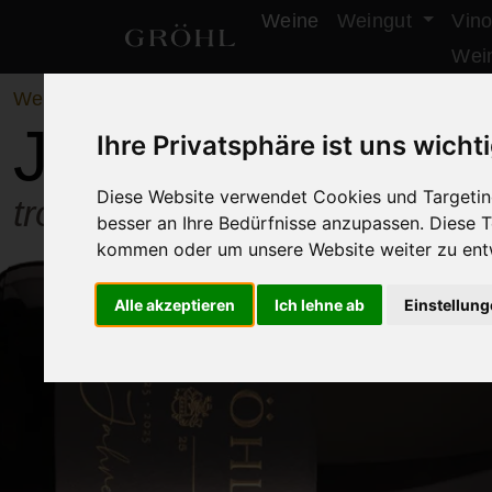
Weine
Weingut
Vino
Weingut Gröhl
Wei
Weine
/
Gutsweine
Jubiläumswein 
Ihre Privatsphäre ist uns wicht
Diese Website verwendet Cookies und Targeting
trocken
besser an Ihre Bedürfnisse anzupassen. Diese
kommen oder um unsere Website weiter zu ent
Alle akzeptieren
Ich lehne ab
Einstellun