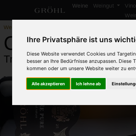
Weine
Weingut
Vino
Weingut Gröhl
Wei
Weine
/
Sekte & Seccos
Cuvée Sekt "Pu
Ihre Privatsphäre ist uns wicht
Diese Website verwendet Cookies und Targeting
Traditionelle Flaschengärun
besser an Ihre Bedürfnisse anzupassen. Diese
kommen oder um unsere Website weiter zu ent
Alle akzeptieren
Ich lehne ab
Einstellun