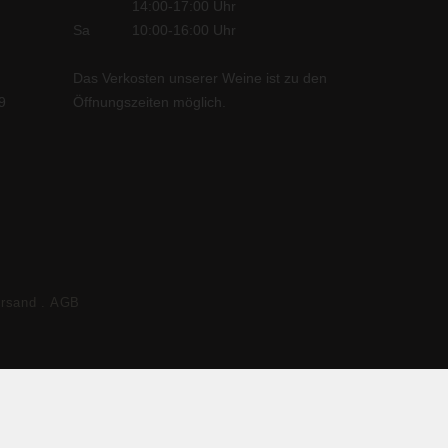
14:00-17:00
Uhr
Sa
10:00-16:00
Uhr
Das Verkosten unserer Weine
ist zu den
9
Öffnungszeiten möglich.
ersand
AGB