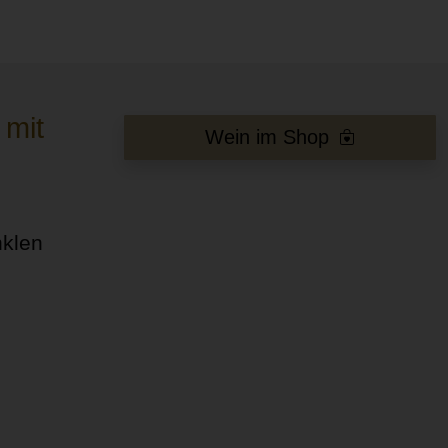
 mit
Wein im Shop
nklen