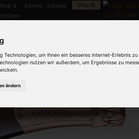
Shop
thek &
Events
Kontakt
nproben
re"
ig
 Technologien, um Ihnen ein besseres Internet-Erlebnis zu
g –
brut nature
 Technologien nutzen wir außerdem, um Ergebnisse zu mess
wickeln.
Cuvé
gen ändern