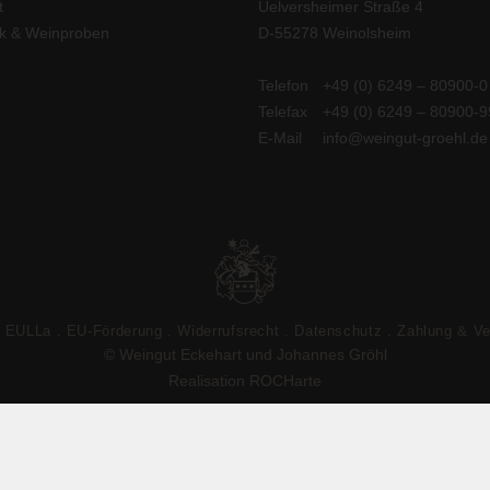
t
Uelversheimer Straße 4
ek & Weinproben
D-55278 Weinolsheim
Telefon
+49 (0) 6249 – 80900-0
Telefax
+49 (0) 6249 – 80900-9
E-Mail
info@weingut-groehl.de
EULLa
EU-Förderung
Widerrufsrecht
Datenschutz
Zahlung & V
© Weingut Eckehart und Johannes Gröhl
Realisation ROCHarte