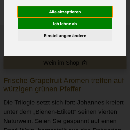
Alle akzeptieren
Ich lehne ab
Einstellungen ändern
Wein im Shop
Frische Grapefruit Aromen treffen auf
würzigen grünen Pfeffer
Die Trilogie setzt sich fort: Johannes kreiert
unter dem „Bienen-Etikett“ seinen vierten
Naturwein. Seien Sie gespannt auf einen