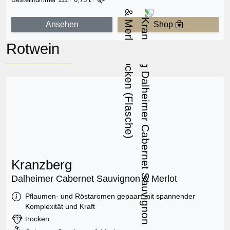
Ansehen
Shop
Rotwein
Kranzberg
Dalheimer Cabernet Sauvignon & Merlot
Information:
Pflaumen- und Röstaromen gepaart mit spannender
Komplexität und Kraft
Geschmack:
trocken