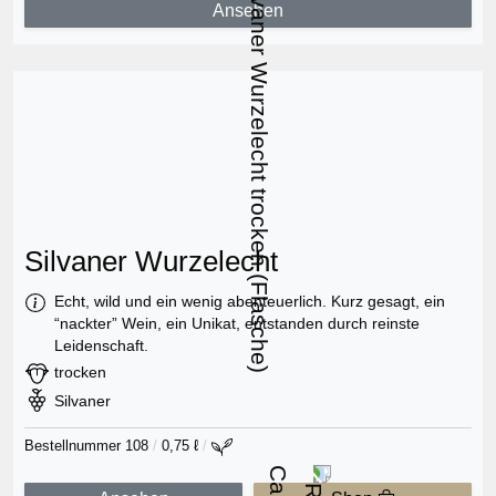
Ansehen
Silvaner Wurzelecht
Information:
Echt, wild und ein wenig abenteuerlich. Kurz gesagt, ein
“nackter” Wein, ein Unikat, entstanden durch reinste
Leidenschaft.
Geschmack:
trocken
Rebsorte:
Silvaner
Bestellnummer 108
/
0,75 ℓ
/