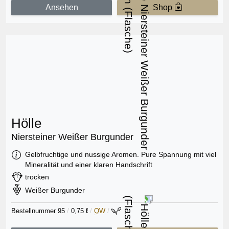
Ansehen
Shop
Hölle
Niersteiner Weißer Burgunder
Information:
Gelbfruchtige und nussige Aromen. Pure Spannung mit viel
Mineralität und einer klaren Handschrift
Geschmack:
trocken
Rebsorte:
Weißer Burgunder
Bestellnummer 95
/
0,75 ℓ
/
QW
/