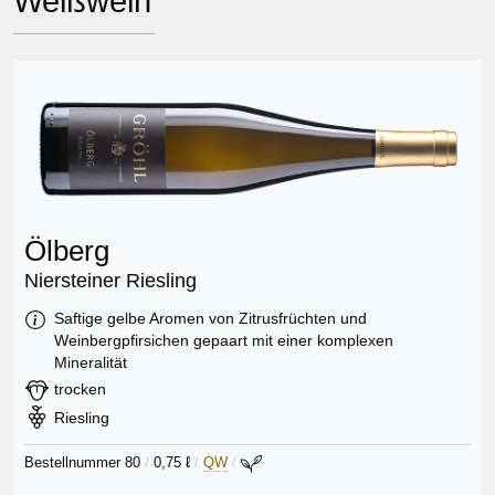
Weißwein
Ölberg
Niersteiner Riesling
Information:
Saftige gelbe Aromen von Zitrusfrüchten und
Weinbergpfirsichen gepaart mit einer komplexen
Mineralität
Geschmack:
trocken
Rebsorte:
Riesling
Bestellnummer 80
/
0,75 ℓ
/
QW
/