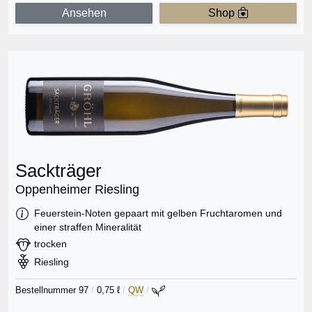
Ansehen
Shop
Sackträger
Oppenheimer Riesling
Information:
Feuerstein-Noten gepaart mit gelben Fruchtaromen und
einer straffen Mineralität
Geschmack:
trocken
Rebsorte:
Riesling
Bestellnummer 97
/
0,75 ℓ
/
QW
/