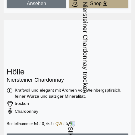
Ansehen
Shop
Hölle
Niersteiner Chardonnay
Information:
Kraftvoll und elegant mit Aromen von Weinbergspfirsich,
feiner Würze und salziger Mineralität.
Geschmack:
trocken
Rebsorte:
Chardonnay
Bestellnummer 54
/
0,75 ℓ
/
QW
/