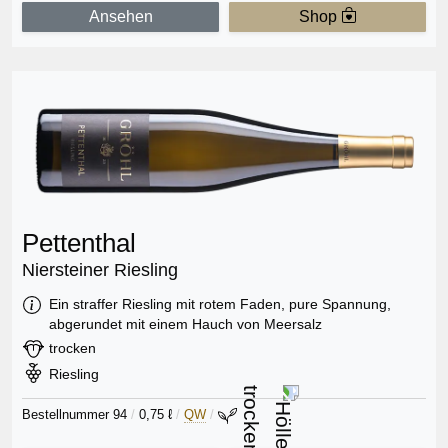
Ansehen
Shop
Pettenthal
Niersteiner Riesling
Information:
Ein straffer Riesling mit rotem Faden, pure Spannung,
abgerundet mit einem Hauch von Meersalz
Geschmack:
trocken
Rebsorte:
Riesling
Bestellnummer 94
/
0,75 ℓ
/
QW
/