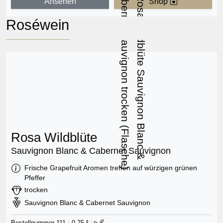
Ansehen
Shop
Roséwein
Rosa Wildblüte
Sauvignon Blanc & Cabernet Sauvignon
Information:
Frische Grapefruit Aromen treffen auf würzigen grünen
Pfeffer
Geschmack:
trocken
Rebsorte:
Sauvignon Blanc & Cabernet Sauvignon
Bestellnummer 111
/
0,75 ℓ
/