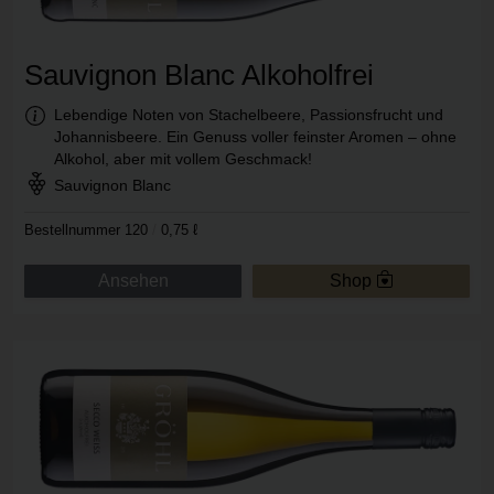
Sauvignon Blanc Alkoholfrei
Information:
Lebendige Noten von Stachelbeere, Passionsfrucht und
Johannisbeere. Ein Genuss voller feinster Aromen – ohne
Alkohol, aber mit vollem Geschmack!
Rebsorte:
Sauvignon Blanc
Bestellnummer 120
/
0,75 ℓ
Ansehen
Shop