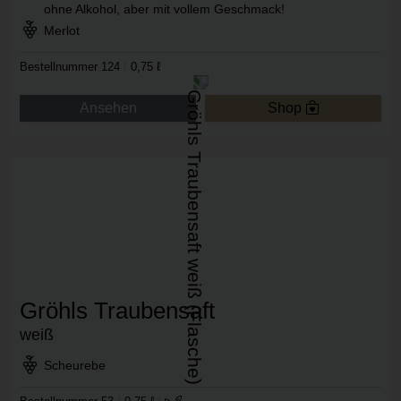
ohne Alkohol, aber mit vollem Geschmack!
Rebsorte:
Merlot
Bestellnummer 124
/
0,75 ℓ
Ansehen
Shop
Gröhls Traubensaft
weiß
Rebsorte:
Scheurebe