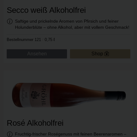
Secco weiß Alkoholfrei
Information:
Saftige und prickelnde Aromen von Pfirsich und feiner
Holunderblüte – ohne Alkohol, aber mit vollem Geschmack!
Bestellnummer 121
/
0,75 ℓ
Ansehen
Shop
Rosé Alkoholfrei
Information:
Fruchtig-frischer Roségenuss mit feinen Beerenaromen –