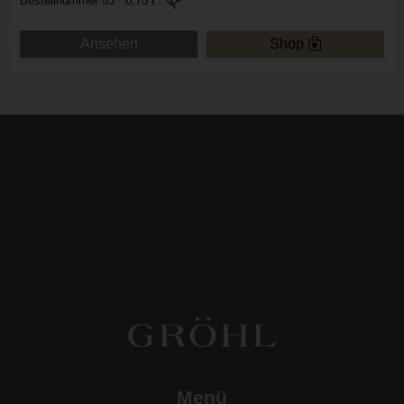
Bestellnummer 53
/
0,75 ℓ
/
Ansehen
Shop
Menü